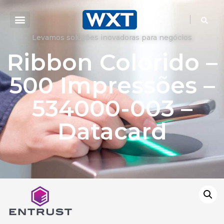
Levamos soluções inovadoras para negócios
Ribbon Colorido –
500 Impressões –
534000-003 –
Datacard