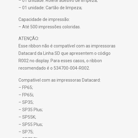
– 01 unidade: Rolete adesivo de limpeza;
– 01 unidade: Cartão de limpeza;
Capacidade de impressão:
– Até 500 impressões coloridas.
ATENÇÃO:
Esse ribbon não é compatível com as impressoras
Datacard da Linha SD que apresentem o código
R002 no display. Para esses casos, o ribbon
recomendado é o 534700-004-R002.
Compatível com as impressoras Datacard:
– FP65;
– FP65i;
– SP35;
– SP35 Plus;
– SP55K;
– SP55 Plus;
– SP75;